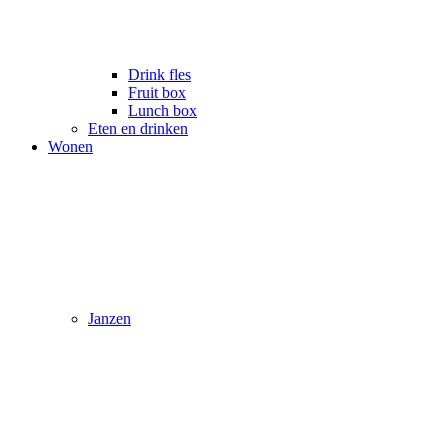
Drink fles
Fruit box
Lunch box
Eten en drinken
Wonen
Janzen