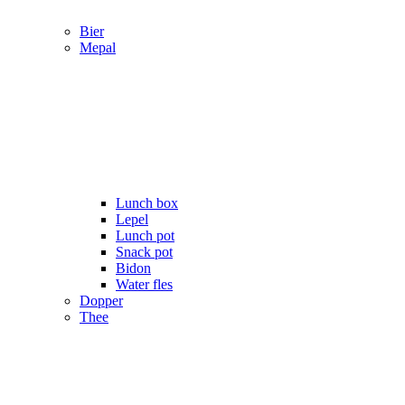
Bier
Mepal
Lunch box
Lepel
Lunch pot
Snack pot
Bidon
Water fles
Dopper
Thee