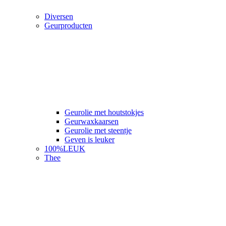
Diversen
Geurproducten
Geurolie met houtstokjes
Geurwaxkaarsen
Geurolie met steentje
Geven is leuker
100%LEUK
Thee