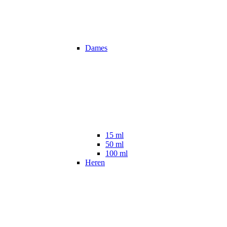
Dames
15 ml
50 ml
100 ml
Heren