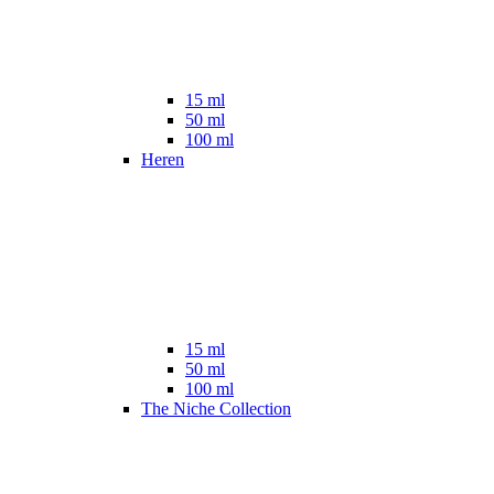
15 ml
50 ml
100 ml
Heren
15 ml
50 ml
100 ml
The Niche Collection