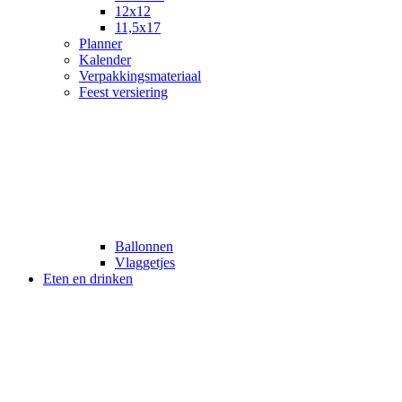
12x12
11,5x17
Planner
Kalender
Verpakkingsmateriaal
Feest versiering
Ballonnen
Vlaggetjes
Eten en drinken