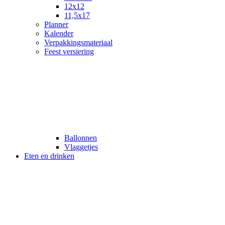
12x12
11,5x17
Planner
Kalender
Verpakkingsmateriaal
Feest versiering
Ballonnen
Vlaggetjes
Eten en drinken