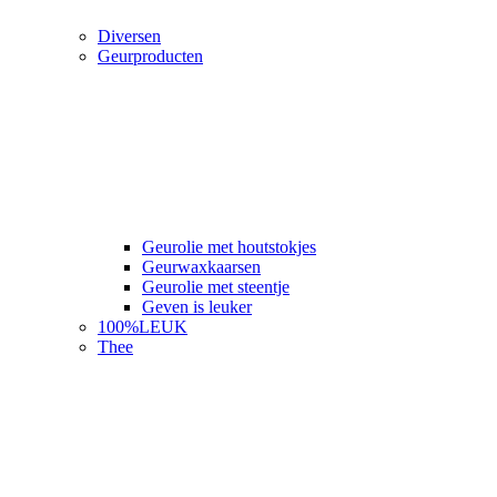
Diversen
Geurproducten
Geurolie met houtstokjes
Geurwaxkaarsen
Geurolie met steentje
Geven is leuker
100%LEUK
Thee