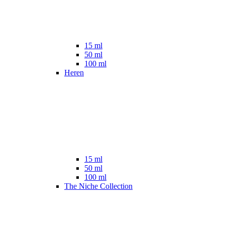
15 ml
50 ml
100 ml
Heren
15 ml
50 ml
100 ml
The Niche Collection