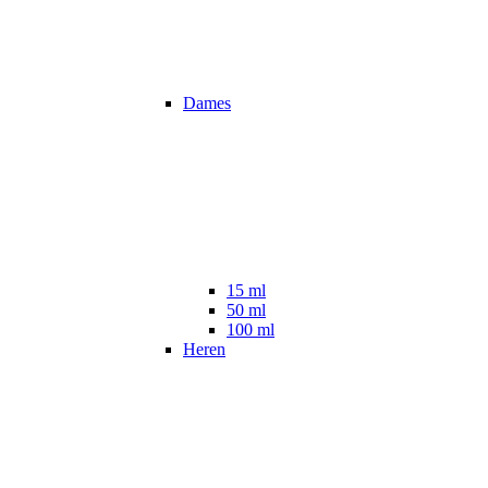
Dames
15 ml
50 ml
100 ml
Heren