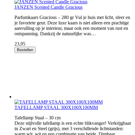
JANZEN Scented Candle Gracious
Parfumkaars Gracious – 280 gr Vul je huis met licht, sfeer en
je favoriete geur. Deze luxe kaars is niet alleen een prachtige
aanvulling op je interieur, maar ook een moment van rust en
ontspanning. Dankzij de natuurlijke was…
23,95
Bestellen
TAFELLAMP STAAL 300X100X100MM
Tafellamp Staal – 30 cm
Deze stijlvolle tafellamp is een echte blikvanger! Verkrijgbaar
in Zwart en Steel (grijs), met 3 verschillende lichtstanden:
warm wit, wit en een combinatie van beide. Dimbaar,