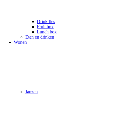
Drink fles
Fruit box
Lunch box
Eten en drinken
Wonen
Janzen