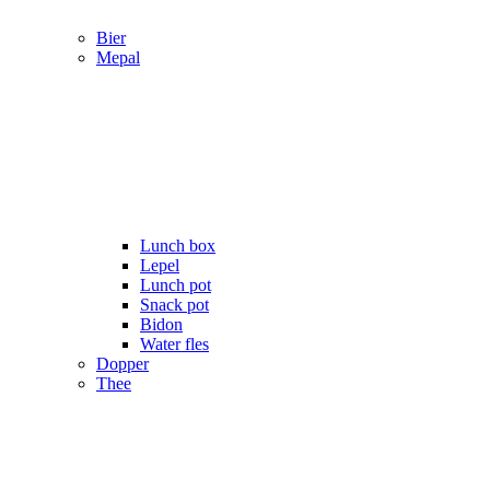
Bier
Mepal
Lunch box
Lepel
Lunch pot
Snack pot
Bidon
Water fles
Dopper
Thee