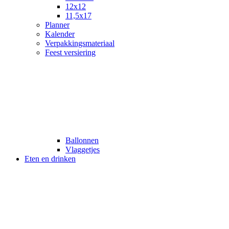
12x12
11,5x17
Planner
Kalender
Verpakkingsmateriaal
Feest versiering
Ballonnen
Vlaggetjes
Eten en drinken