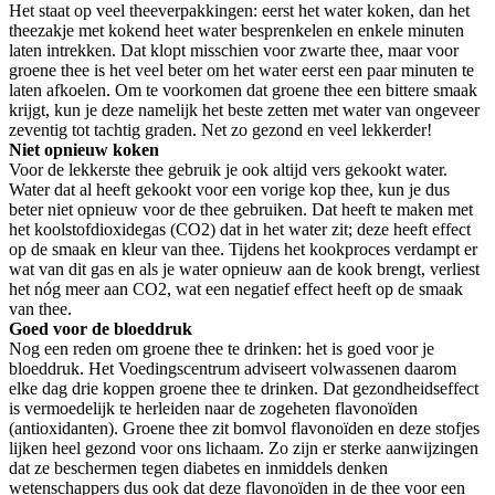
Het staat op veel theeverpakkingen: eerst het water koken, dan het
theezakje met kokend heet water besprenkelen en enkele minuten
laten intrekken. Dat klopt misschien voor zwarte thee, maar voor
groene thee is het veel beter om het water eerst een paar minuten te
laten afkoelen. Om te voorkomen dat groene thee een bittere smaak
krijgt, kun je deze namelijk het beste zetten met water van ongeveer
zeventig tot tachtig graden. Net zo gezond en veel lekkerder!
Niet opnieuw koken
Voor de lekkerste thee gebruik je ook altijd vers gekookt water.
Water dat al heeft gekookt voor een vorige kop thee, kun je dus
beter niet opnieuw voor de thee gebruiken. Dat heeft te maken met
het koolstofdioxidegas (CO2) dat in het water zit; deze heeft effect
op de smaak en kleur van thee. Tijdens het kookproces verdampt er
wat van dit gas en als je water opnieuw aan de kook brengt, verliest
het nóg meer aan CO2, wat een negatief effect heeft op de smaak
van thee.
Goed voor de bloeddruk
Nog een reden om groene thee te drinken: het is goed voor je
bloeddruk. Het Voedingscentrum adviseert volwassenen daarom
elke dag drie koppen groene thee te drinken. Dat gezondheidseffect
is vermoedelijk te herleiden naar de zogeheten flavonoïden
(antioxidanten). Groene thee zit bomvol flavonoïden en deze stofjes
lijken heel gezond voor ons lichaam. Zo zijn er sterke aanwijzingen
dat ze beschermen tegen diabetes en inmiddels denken
wetenschappers dus ook dat deze flavonoïden in de thee voor een