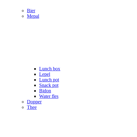
Bier
Mepal
Lunch box
Lepel
Lunch pot
Snack pot
Bidon
Water fles
Dopper
Thee