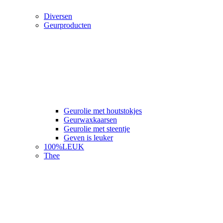
Diversen
Geurproducten
Geurolie met houtstokjes
Geurwaxkaarsen
Geurolie met steentje
Geven is leuker
100%LEUK
Thee