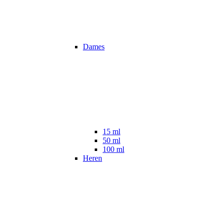
Dames
15 ml
50 ml
100 ml
Heren