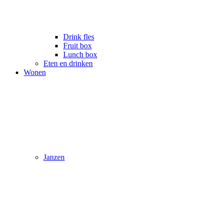
Drink fles
Fruit box
Lunch box
Eten en drinken
Wonen
Janzen