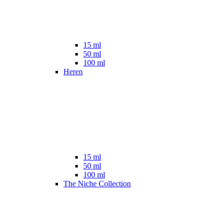
15 ml
50 ml
100 ml
Heren
15 ml
50 ml
100 ml
The Niche Collection