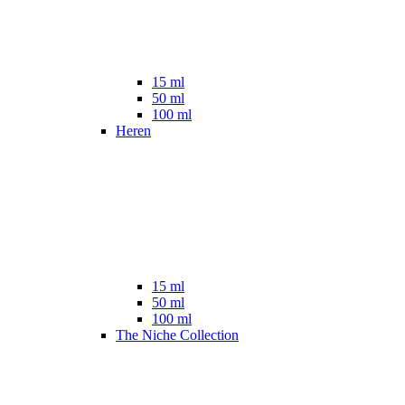
15 ml
50 ml
100 ml
Heren
15 ml
50 ml
100 ml
The Niche Collection