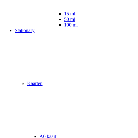
15 ml
50 ml
100 ml
Stationary
Kaarten
A6 kaart