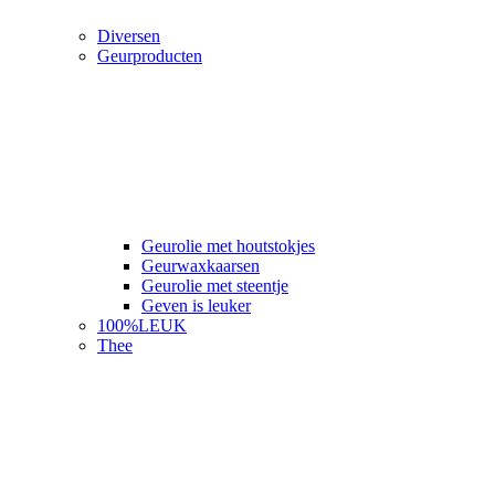
Diversen
Geurproducten
Geurolie met houtstokjes
Geurwaxkaarsen
Geurolie met steentje
Geven is leuker
100%LEUK
Thee