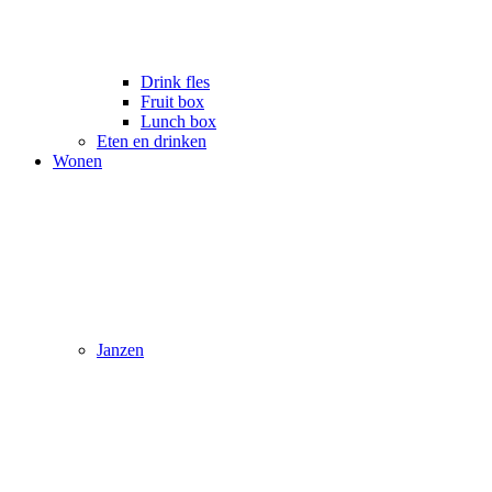
Drink fles
Fruit box
Lunch box
Eten en drinken
Wonen
Janzen