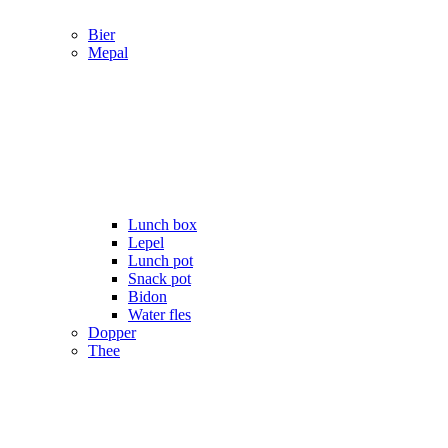
Bier
Mepal
Lunch box
Lepel
Lunch pot
Snack pot
Bidon
Water fles
Dopper
Thee