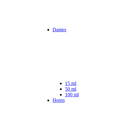
Dames
15 ml
50 ml
100 ml
Heren