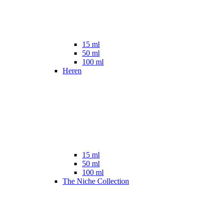
15 ml
50 ml
100 ml
Heren
15 ml
50 ml
100 ml
The Niche Collection