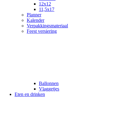
12x12
11,5x17
Planner
Kalender
Verpakkingsmateriaal
Feest versiering
Ballonnen
Vlaggetjes
Eten en drinken