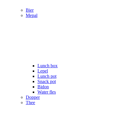
Bier
Mepal
Lunch box
Lepel
Lunch pot
Snack pot
Bidon
Water fles
Dopper
Thee