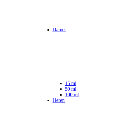
Dames
15 ml
50 ml
100 ml
Heren