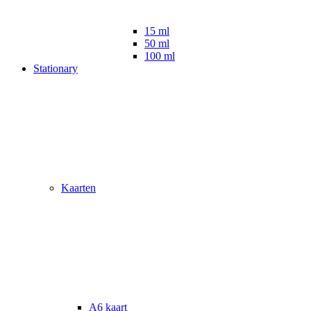
15 ml
50 ml
100 ml
Stationary
Kaarten
A6 kaart