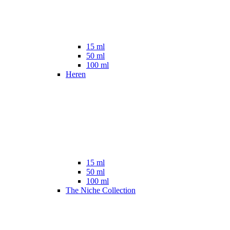
15 ml
50 ml
100 ml
Heren
15 ml
50 ml
100 ml
The Niche Collection