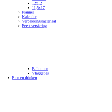
12x12
11,5x17
Planner
Kalender
Verpakkingsmateriaal
Feest versiering
Ballonnen
Vlaggetjes
Eten en drinken