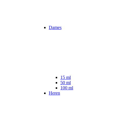
Dames
15 ml
50 ml
100 ml
Heren