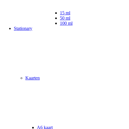
15 ml
50 ml
100 ml
Stationary
Kaarten
A6 kaart