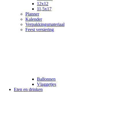
12x12
11,5x17
Planner
Kalender
Verpakkingsmateriaal
Feest versiering
Ballonnen
Vlaggetjes
Eten en drinken