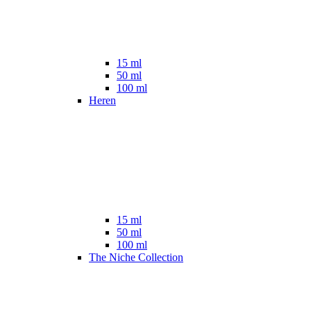
15 ml
50 ml
100 ml
Heren
15 ml
50 ml
100 ml
The Niche Collection