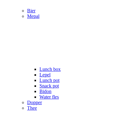
Bier
Mepal
Lunch box
Lepel
Lunch pot
Snack pot
Bidon
Water fles
Dopper
Thee