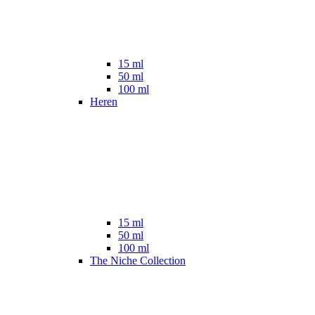
15 ml
50 ml
100 ml
Heren
15 ml
50 ml
100 ml
The Niche Collection