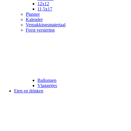
12x12
11,5x17
Planner
Kalender
Verpakkingsmateriaal
Feest versiering
Ballonnen
Vlaggetjes
Eten en drinken