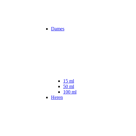
Dames
15 ml
50 ml
100 ml
Heren