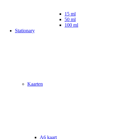
15 ml
50 ml
100 ml
Stationary
Kaarten
A6 kaart