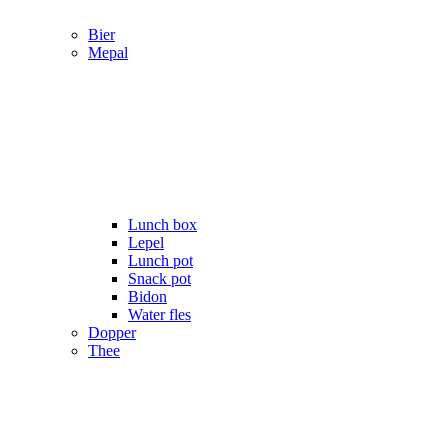
Bier
Mepal
Lunch box
Lepel
Lunch pot
Snack pot
Bidon
Water fles
Dopper
Thee