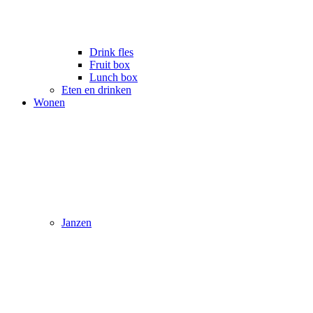
Drink fles
Fruit box
Lunch box
Eten en drinken
Wonen
Janzen