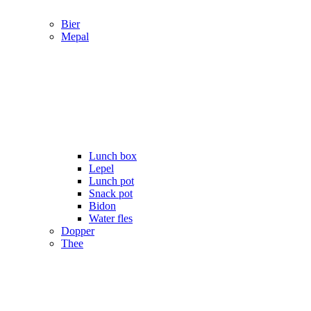
Bier
Mepal
Lunch box
Lepel
Lunch pot
Snack pot
Bidon
Water fles
Dopper
Thee