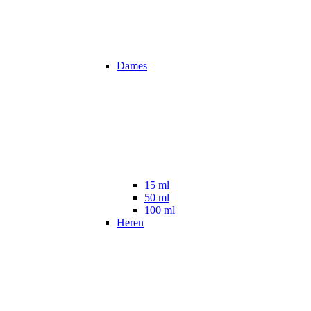
Dames
15 ml
50 ml
100 ml
Heren