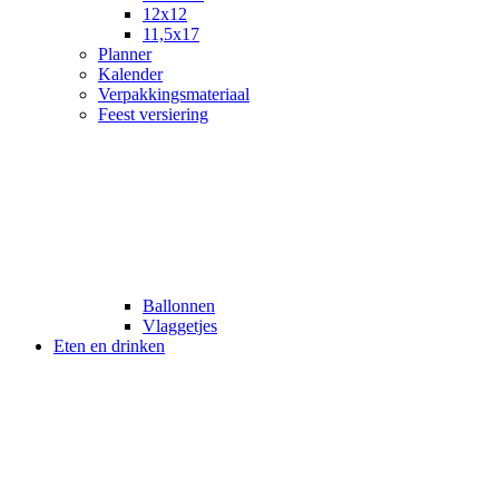
12x12
11,5x17
Planner
Kalender
Verpakkingsmateriaal
Feest versiering
Ballonnen
Vlaggetjes
Eten en drinken