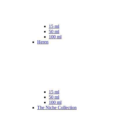
15 ml
50 ml
100 ml
Heren
15 ml
50 ml
100 ml
The Niche Collection