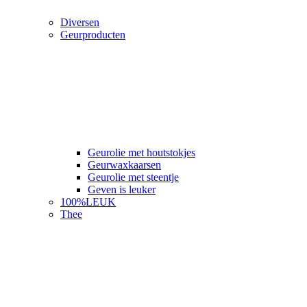
Diversen
Geurproducten
Geurolie met houtstokjes
Geurwaxkaarsen
Geurolie met steentje
Geven is leuker
100%LEUK
Thee