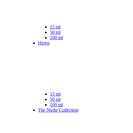
15 ml
50 ml
100 ml
Heren
15 ml
50 ml
100 ml
The Niche Collection