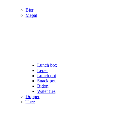
Bier
Mepal
Lunch box
Lepel
Lunch pot
Snack pot
Bidon
Water fles
Dopper
Thee