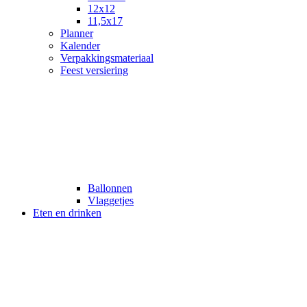
12x12
11,5x17
Planner
Kalender
Verpakkingsmateriaal
Feest versiering
Ballonnen
Vlaggetjes
Eten en drinken