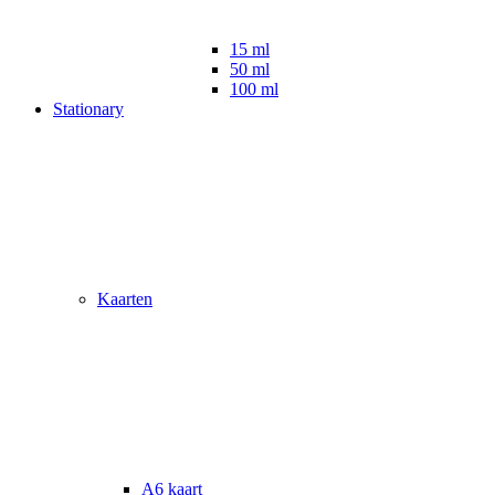
15 ml
50 ml
100 ml
Stationary
Kaarten
A6 kaart