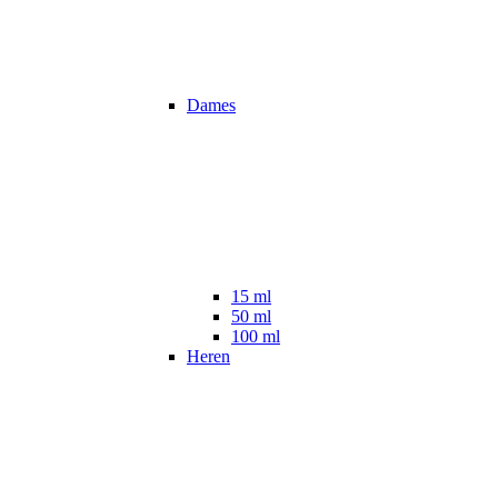
Dames
15 ml
50 ml
100 ml
Heren