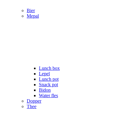
Bier
Mepal
Lunch box
Lepel
Lunch pot
Snack pot
Bidon
Water fles
Dopper
Thee