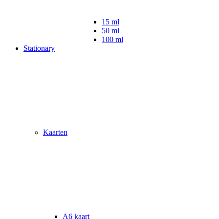
15 ml
50 ml
100 ml
Stationary
Kaarten
A6 kaart