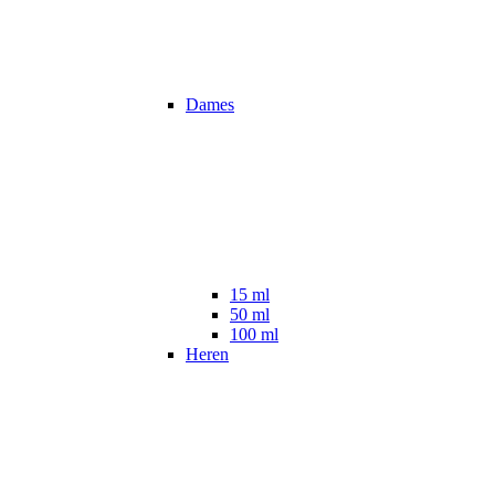
Dames
15 ml
50 ml
100 ml
Heren