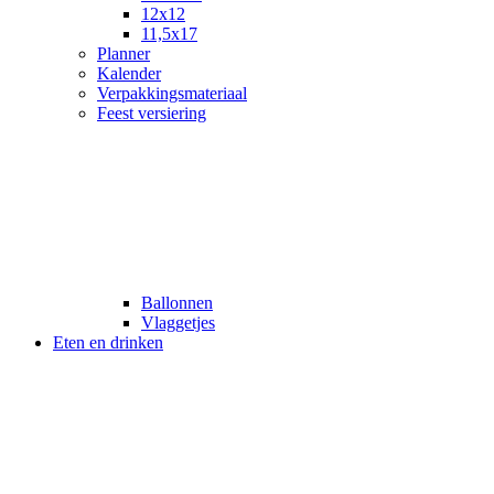
12x12
11,5x17
Planner
Kalender
Verpakkingsmateriaal
Feest versiering
Ballonnen
Vlaggetjes
Eten en drinken