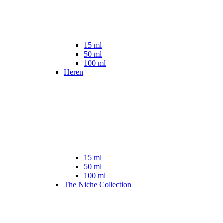
15 ml
50 ml
100 ml
Heren
15 ml
50 ml
100 ml
The Niche Collection