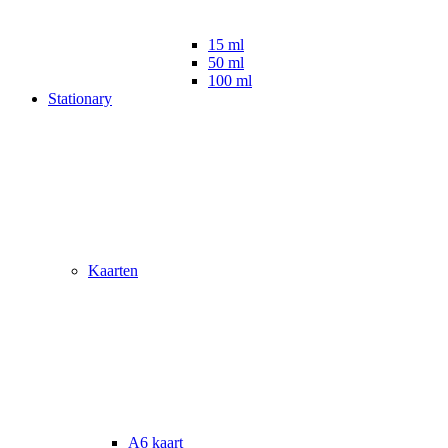
15 ml
50 ml
100 ml
Stationary
Kaarten
A6 kaart