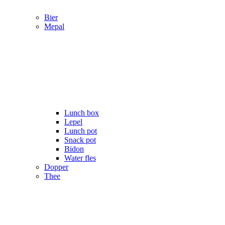
Bier
Mepal
Lunch box
Lepel
Lunch pot
Snack pot
Bidon
Water fles
Dopper
Thee