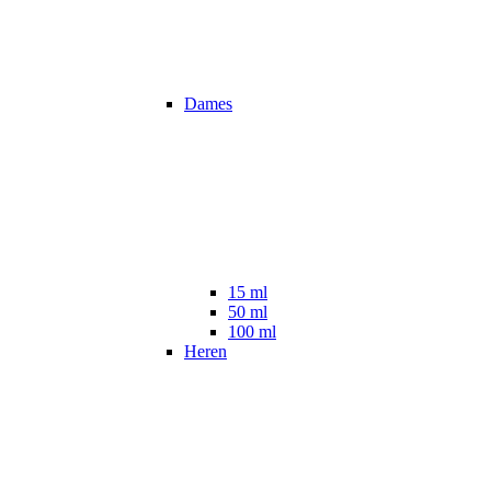
Dames
15 ml
50 ml
100 ml
Heren