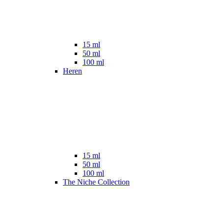
15 ml
50 ml
100 ml
Heren
15 ml
50 ml
100 ml
The Niche Collection