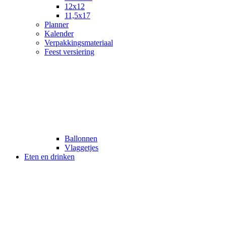
12x12
11,5x17
Planner
Kalender
Verpakkingsmateriaal
Feest versiering
Ballonnen
Vlaggetjes
Eten en drinken