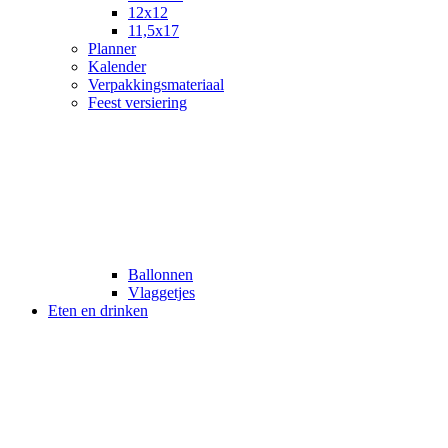
12x12
11,5x17
Planner
Kalender
Verpakkingsmateriaal
Feest versiering
Ballonnen
Vlaggetjes
Eten en drinken