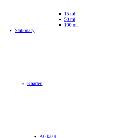
15 ml
50 ml
100 ml
Stationary
Kaarten
A6 kaart