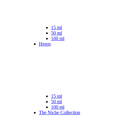
15 ml
50 ml
100 ml
Heren
15 ml
50 ml
100 ml
The Niche Collection