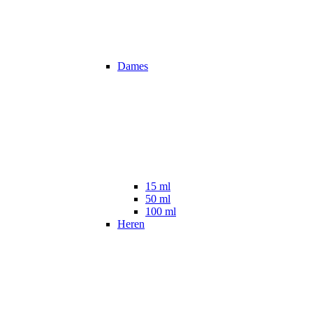
Dames
15 ml
50 ml
100 ml
Heren