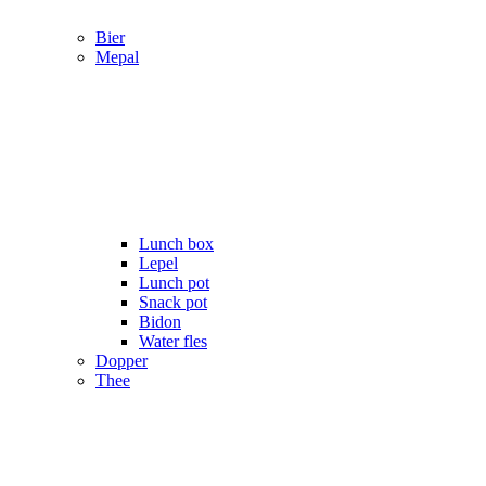
Bier
Mepal
Lunch box
Lepel
Lunch pot
Snack pot
Bidon
Water fles
Dopper
Thee