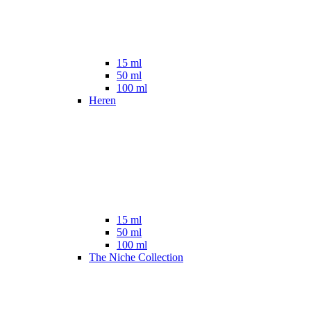
15 ml
50 ml
100 ml
Heren
15 ml
50 ml
100 ml
The Niche Collection