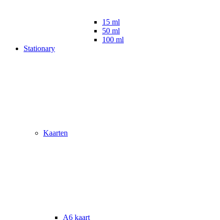
15 ml
50 ml
100 ml
Stationary
Kaarten
A6 kaart