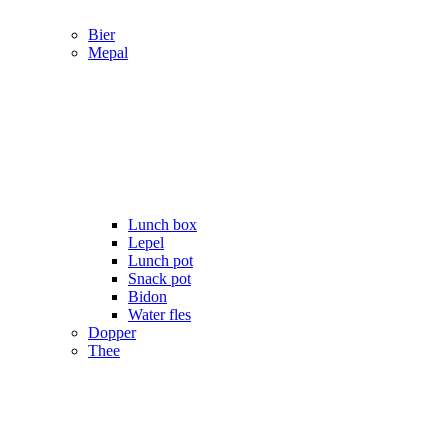
Bier
Mepal
Lunch box
Lepel
Lunch pot
Snack pot
Bidon
Water fles
Dopper
Thee