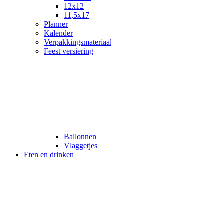
12x12
11,5x17
Planner
Kalender
Verpakkingsmateriaal
Feest versiering
Ballonnen
Vlaggetjes
Eten en drinken