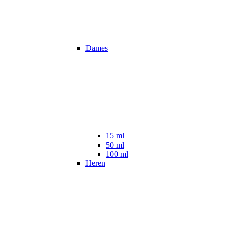
Dames
15 ml
50 ml
100 ml
Heren